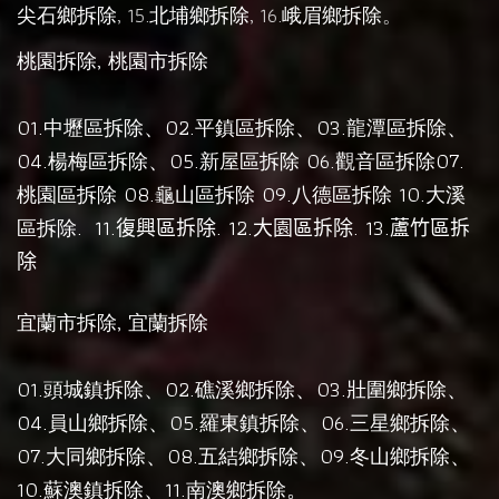
尖石鄉拆除
, 15.
北埔鄉拆除
, 16.
峨眉鄉拆除
。
,
桃園拆除
桃園市拆除
01.
、02.
、03.
、
中壢區拆除
平鎮區拆除
龍潭區拆除
04.
、05.
06.
07.
楊梅區拆除
新屋區拆除
觀音區拆除
08.
09.
10.
桃園區拆除
龜山區拆除
八德區拆除
大溪
.
11.
. 12.
. 13.
區拆除
復興區拆除
大園區拆除
蘆竹區拆
除
,
宜蘭市拆除
宜蘭拆除
01.
、02.
、03.
、
頭城鎮拆除
礁溪鄉拆除
壯圍鄉拆除
04.
、05.
、06.
、
員山鄉拆除
羅東鎮拆除
三星鄉拆除
07.
、08.
、09.
、
大同鄉拆除
五結鄉拆除
冬山鄉拆除
10.
、11.
。
蘇澳鎮拆除
南澳鄉拆除