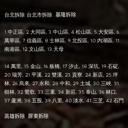
台北拆除
台北市拆除
基隆拆除
1.
, 2.
, 3.
, 4.
, 5.
, 6.
中正區
大同區
中山區
松山區
大安區
, 7.
, 8.
, 9.
, 10.
, 11.
萬華區
信義區
士林區
北投區
內湖區
, 12.
, 13.
南港區
文山區
天母
14.
, 15.
, 16.
17.
, 18.
, 19.
,
萬里
金山
板橋,
汐止
深坑
石碇
20.
, 21.
, 22.
, 23.
, 24.
, 25.
瑞芳
平溪
雙溪
貢寮
新店
坪
, 26.
, 27.
, 28.
, 29.
, 30.
, 31.
林
烏來
永和
中和
土城
三峽
, 32.
, 33.
, 34.
, 35.
, 36.
,
樹林
鶯歌
三重
新莊
泰山
林口
37.
, 38.
, 39.
, 40.
, 41.
, 42.
蘆洲
五股
八里
淡水
三芝
石門
高雄拆除
屏東拆除