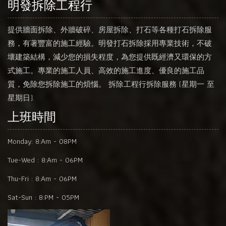
明發拆除工程行
提供牆面拆除、外牆破碎、房屋拆除、打石等各種打石拆除服
務，有著豐富的施工經驗。明發打石拆除採用專業技術，不破
壞建築結構，減少您的損失程度，為您提供既經濟又環保的方
式施工。專業的施工人員、高效的施工進度、優良的施工品
質，免除您拆除施工的煩惱。 拆除工程行拆除服務 (星期一 至
星期日).
上班時間
Monday:
8:Am - 08PM
Tue-Wed :
8:Am - 06PM
Thu-Fri :
8:Am - 06PM
Sat-Sun :
8:PM - 05PM