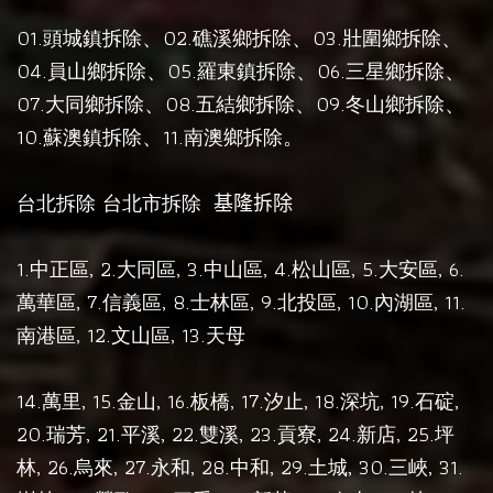
01.
、02.
、03.
、
頭城鎮拆除
礁溪鄉拆除
壯圍鄉拆除
04.
、05.
、06.
、
員山鄉拆除
羅東鎮拆除
三星鄉拆除
07.
、08.
、09.
、
大同鄉拆除
五結鄉拆除
冬山鄉拆除
10.
、11.
。
蘇澳鎮拆除
南澳鄉拆除
台北拆除
台北市拆除
基隆拆除
1.
, 2.
, 3.
, 4.
, 5.
, 6.
中正區
大同區
中山區
松山區
大安區
, 7.
, 8.
, 9.
, 10.
, 11.
萬華區
信義區
士林區
北投區
內湖區
, 12.
, 13.
南港區
文山區
天母
14.
, 15.
, 16.
17.
, 18.
, 19.
,
萬里
金山
板橋,
汐止
深坑
石碇
20.
, 21.
, 22.
, 23.
, 24.
, 25.
瑞芳
平溪
雙溪
貢寮
新店
坪
, 26.
, 27.
, 28.
, 29.
, 30.
, 31.
林
烏來
永和
中和
土城
三峽