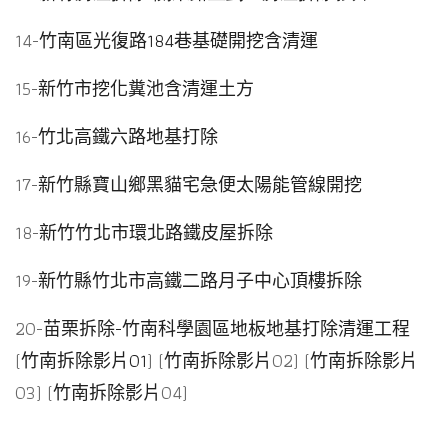
14-
竹南區光復路184巷基礎開挖含清運
15-
新竹市挖化糞池含清運土方
16-
竹北高鐵六路地基打除
17-
新竹縣寶山鄉黑貓宅急便太陽能管線開挖
18-
新竹竹北市環北路鐵皮屋拆除
19-
新竹縣竹北市高鐵二路月子中心頂樓拆除
20-
苗栗拆除-竹南科學園區地板地基打除清運工程
(
竹南拆除影片01
) (
竹南拆除影片
02) (
竹南拆除影片
03) (
竹南拆除影片
04)