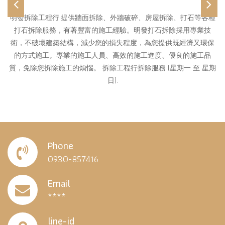
Previous
Ne
明發拆除工程行:提供牆面拆除、外牆破碎、房屋拆除、打石等各種
打石拆除服務，有著豐富的施工經驗。明發打石拆除採用專業技
術，不破壞建築結構，減少您的損失程度，為您提供既經濟又環保
的方式施工。專業的施工人員、高效的施工進度、優良的施工品
質，免除您拆除施工的煩惱。 拆除工程行拆除服務 (星期一 至 星期
日).
Phone
0930-857416
Email
****
line-id