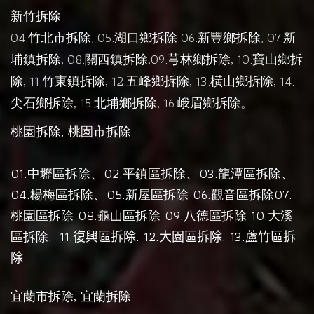
新竹拆除
04.
竹北市拆除
, 05.
湖口鄉拆除
06.
新豐鄉拆除
, 07.
新
埔鎮拆除
, 08.
關西鎮拆除
,09.
芎林鄉拆除
, 10.
寶山鄉拆
除
, 11.
竹東鎮拆除
, 12.
五峰鄉拆除
, 13.
橫山鄉拆除
, 14.
尖石鄉拆除
, 15.
北埔鄉拆除
, 16.
峨眉鄉拆除
。
,
桃園拆除
桃園市拆除
01.
、02.
、03.
、
中壢區拆除
平鎮區拆除
龍潭區拆除
04.
、05.
06.
07.
楊梅區拆除
新屋區拆除
觀音區拆除
08.
09.
10.
桃園區拆除
龜山區拆除
八德區拆除
大溪
.
11.
. 12.
. 13.
區拆除
復興區拆除
大園區拆除
蘆竹區拆
除
,
宜蘭市拆除
宜蘭拆除