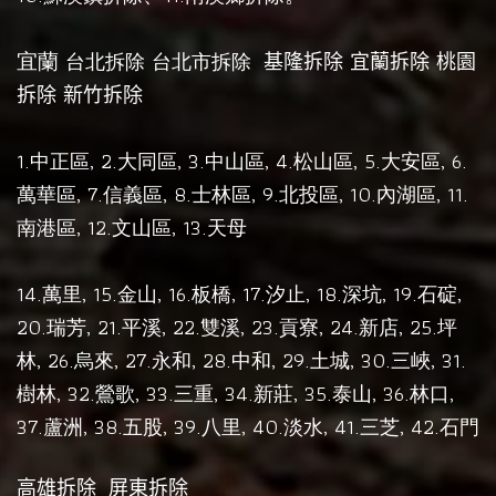
宜蘭
台北拆除
台北市拆除
基隆拆除
宜蘭拆除
桃園
拆除
新竹拆除
1.
, 2.
, 3.
, 4.
, 5.
, 6.
中正區
大同區
中山區
松山區
大安區
, 7.
, 8.
, 9.
, 10.
, 11.
萬華區
信義區
士林區
北投區
內湖區
, 12.
, 13.
南港區
文山區
天母
14.
, 15.
, 16.
17.
, 18.
, 19.
,
萬里
金山
板橋,
汐止
深坑
石碇
20.
, 21.
, 22.
, 23.
, 24.
, 25.
瑞芳
平溪
雙溪
貢寮
新店
坪
, 26.
, 27.
, 28.
, 29.
, 30.
, 31.
林
烏來
永和
中和
土城
三峽
, 32.
, 33.
, 34.
, 35.
, 36.
,
樹林
鶯歌
三重
新莊
泰山
林口
37.
, 38.
, 39.
, 40.
, 41.
, 42.
蘆洲
五股
八里
淡水
三芝
石門
高雄拆除
屏東拆除