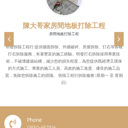
陳大哥家房間地板打除工程
房間地板打除工程
Previous
Ne
明發拆除工程行:提供牆面拆除、外牆破碎、房屋拆除、打石等各種
打石拆除服務，有著豐富的施工經驗。明發打石拆除採用專業技
術，不破壞建築結構，減少您的損失程度，為您提供既經濟又環保
的方式施工。專業的施工人員、高效的施工進度、優良的施工品
質，免除您拆除施工的煩惱。 拆除工程行拆除服務 (星期一 至 星期
日).
Phone
0930-857416