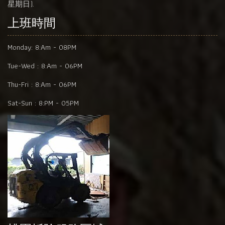
星期日).
上班時間
Monday:
8:Am - 08PM
Tue-Wed :
8:Am - 06PM
Thu-Fri :
8:Am - 06PM
Sat-Sun :
8:PM - 05PM