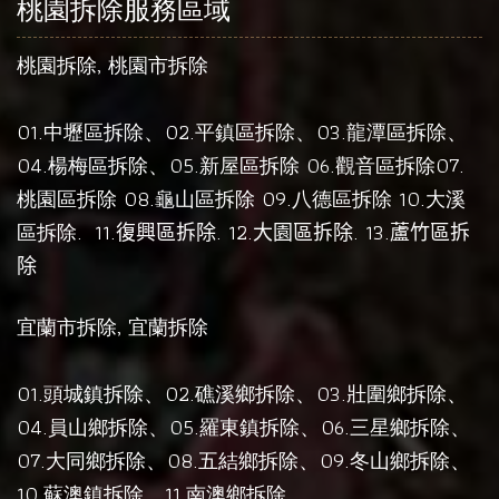
桃園拆除服務區域
,
桃園拆除
桃園市拆除
01.
、02.
、03.
、
中壢區拆除
平鎮區拆除
龍潭區拆除
04.
、05.
06.
07.
楊梅區拆除
新屋區拆除
觀音區拆除
08.
09.
10.
桃園區拆除
龜山區拆除
八德區拆除
大溪
.
11.
. 12.
. 13.
區拆除
復興區拆除
大園區拆除
蘆竹區拆
除
,
宜蘭市拆除
宜蘭拆除
01.
、02.
、03.
、
頭城鎮拆除
礁溪鄉拆除
壯圍鄉拆除
04.
、05.
、06.
、
員山鄉拆除
羅東鎮拆除
三星鄉拆除
07.
、08.
、09.
、
大同鄉拆除
五結鄉拆除
冬山鄉拆除
10.
、11.
。
蘇澳鎮拆除
南澳鄉拆除