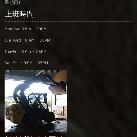
星期日).
上班時間
Monday:
8:Am - 08PM
Tue-Wed :
8:Am - 06PM
Thu-Fri :
8:Am - 06PM
Sat-Sun :
8:PM - 05PM