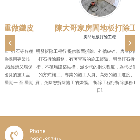
陳大哥家房間地板打除工程
房間地板打除工程
Previous
Ne
明發拆除工程行:提供牆面拆除、外牆破碎、房屋拆除、打石等各種
打石拆除服務，有著豐富的施工經驗。明發打石拆除採用專業技
術，不破壞建築結構，減少您的損失程度，為您提供既經濟又環保
的方式施工。專業的施工人員、高效的施工進度、優良的施工品
質，免除您拆除施工的煩惱。 拆除工程行拆除服務 (星期一 至 星期
日).
Phone
0930-857416