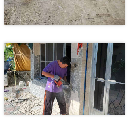
拆除地磚03
新竹裝潢拆除-拆除地磚
裝潢拆除
磁磚打除01