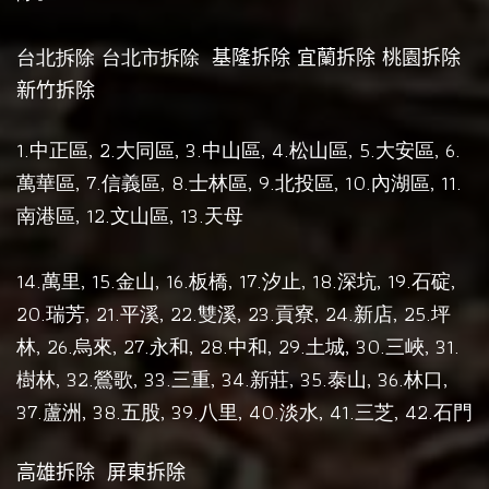
台北拆除
台北市拆除
基隆拆除
宜蘭拆除
桃園拆除
新竹拆除
1.
, 2.
, 3.
, 4.
, 5.
, 6.
中正區
大同區
中山區
松山區
大安區
, 7.
, 8.
, 9.
, 10.
, 11.
萬華區
信義區
士林區
北投區
內湖區
, 12.
, 13.
南港區
文山區
天母
14.
, 15.
, 16.
17.
, 18.
, 19.
,
萬里
金山
板橋,
汐止
深坑
石碇
20.
, 21.
, 22.
, 23.
, 24.
, 25.
瑞芳
平溪
雙溪
貢寮
新店
坪
, 26.
, 27.
, 28.
, 29.
, 30.
, 31.
林
烏來
永和
中和
土城
三峽
, 32.
, 33.
, 34.
, 35.
, 36.
,
樹林
鶯歌
三重
新莊
泰山
林口
37.
, 38.
, 39.
, 40.
, 41.
, 42.
蘆洲
五股
八里
淡水
三芝
石門
高雄拆除
屏東拆除