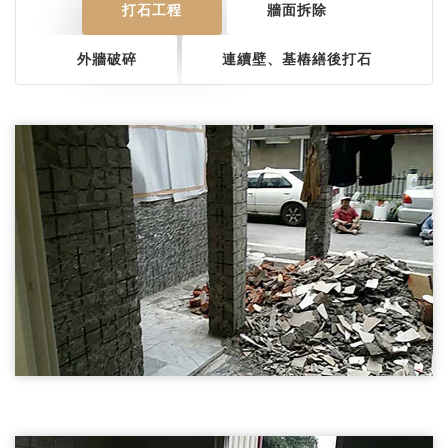
打石工程
牆面拆除
外牆破碎
連續壁、基樁繕後打石
牆面拆除01
五結鄉打石工程-牆面拆除