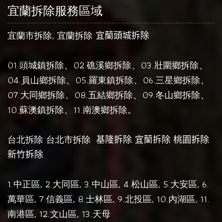
宜蘭拆除服務區域
,
宜蘭市拆除
宜蘭拆除
宜蘭頭城拆除
01.
、02.
、03.
、
頭城鎮拆除
礁溪鄉拆除
壯圍鄉拆除
04.
、05.
、06.
、
員山鄉拆除
羅東鎮拆除
三星鄉拆除
07.
、08.
、09.
、
大同鄉拆除
五結鄉拆除
冬山鄉拆除
10.
、11.
。
蘇澳鎮拆除
南澳鄉拆除
台北拆除
台北市拆除
基隆拆除
宜蘭拆除
桃園拆除
新竹拆除
1.
, 2.
, 3.
, 4.
, 5.
, 6.
中正區
大同區
中山區
松山區
大安區
, 7.
, 8.
, 9.
, 10.
, 11.
萬華區
信義區
士林區
北投區
內湖區
, 12.
, 13.
南港區
文山區
天母