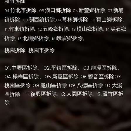
新竹拆除
竹北市拆除
湖口鄉拆除
新豐鄉拆除
新埔
04.
, 05.
06.
, 07.
鎮拆除
關西鎮拆除
芎林鄉拆除
寶山鄉拆除
, 08.
,09.
, 10.
,
竹東鎮拆除
五峰鄉拆除
橫山鄉拆除
尖石鄉
11.
, 12.
, 13.
, 14.
拆除
北埔鄉拆除
峨眉鄉拆除
, 15.
, 16.
。
,
桃園拆除
桃園市拆除
01.
、02.
、03.
、
中壢區拆除
平鎮區拆除
龍潭區拆除
04.
、05.
06.
07.
楊梅區拆除
新屋區拆除
觀音區拆除
08.
09.
10.
桃園區拆除
龜山區拆除
八德區拆除
大溪
.
11.
. 12.
. 13.
區拆除
復興區拆除
大園區拆除
蘆竹區拆
除