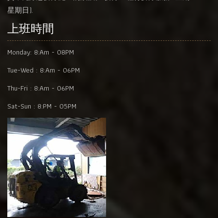
星期日).
上班時間
Monday:
8:Am - 08PM
Tue-Wed :
8:Am - 06PM
Thu-Fri :
8:Am - 06PM
Sat-Sun :
8:PM - 05PM