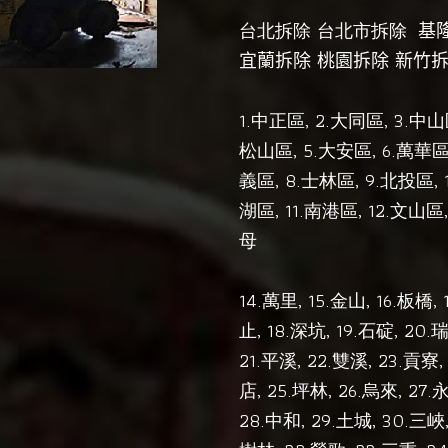
台北拆除
台北市拆除
基
宜蘭拆除
桃園拆除
新竹
1.
, 2.
, 3.
中正區
大同區
中山
, 5.
, 6.
松山區
大安區
萬華
, 8.
, 9.
, 
義區
士林區
北投區
, 11.
, 12.
湖區
南港區
文山區
母
14.
, 15.
, 16.
1
萬里
金山
板橋,
, 18.
, 19.
, 20.
止
深坑
石碇
21.
, 22.
, 23.
,
平溪
雙溪
貢寮
, 25.
, 26.
, 27.
店
坪林
烏來
28.
, 29.
, 30.
中和
土城
三峽