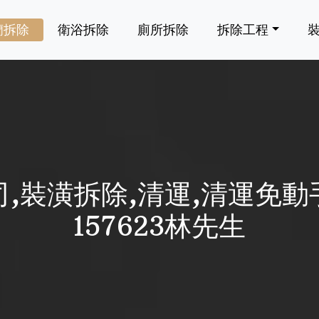
蘭拆除
衛浴拆除
廁所拆除
拆除工程
裝潢拆除,清運,清運免動手
157623林先生