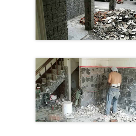
牆面拆除01
南澳鄉打石工程-牆面拆除
打石工程
外牆破碎01