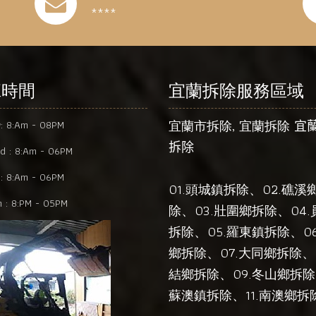
****
班時間
宜蘭拆除服務區域
,
宜蘭市拆除
宜蘭拆除
宜
y:
8:Am - 08PM
拆除
d :
8:Am - 06PM
:
8:Am - 06PM
01.
、02.
頭城鎮拆除
礁溪
 :
8:PM - 05PM
、03.
、04.
除
壯圍鄉拆除
、05.
、06
拆除
羅東鎮拆除
、07.
、
鄉拆除
大同鄉拆除
、09.
結鄉拆除
冬山鄉拆除
、11.
蘇澳鎮拆除
南澳鄉拆