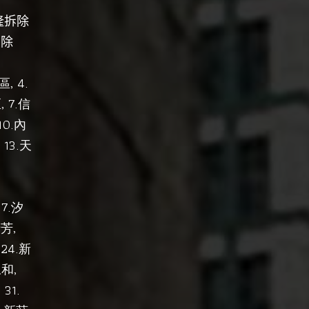
隆拆除
拆除
, 4.
區
, 7.
區
信
10.
內
, 13.
天
7.
汐
,
瑞芳
 24.
新
,
永和
, 31.