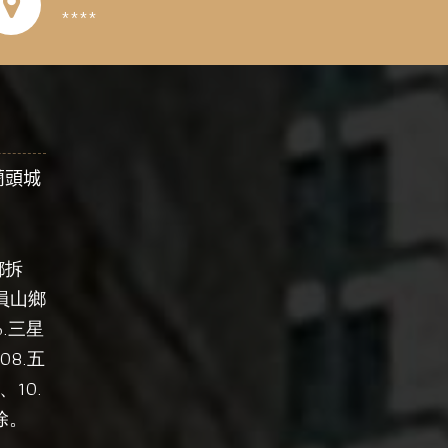
****
蘭頭城
鄉拆
員山鄉
.
三星
08.
五
、10.
。
除