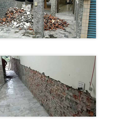
牆面拆除03
南澳鄉打石工程-牆面拆除
打石工程
外牆破碎03