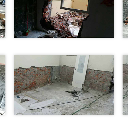
牆面拆除02
南澳鄉打石工程-牆面拆除
打石工程
外牆破碎02