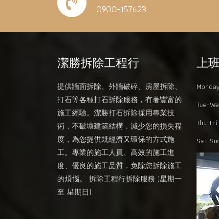
0900-157623
潔勝拆除工程行
上
提供牆面拆除、外牆破碎、房屋拆除、
Monda
打石等各種打石拆除服務，有著豐富的
Tue-We
施工經驗。潔勝打石拆除採用專業技
Thu-Fri 
術，不破壞建築結構，減少您的損失程
度，為您提供既經濟又環保的方式施
Sat-Sun
工。專業的施工人員、高效的施工進
度、優良的施工品質，免除您拆除施工
的煩惱。 拆除工程行拆除服務 (星期一
至 星期日).