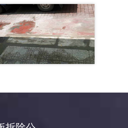
南澳鄉打石工程-外牆破碎
打石工程
基樁繕後打石03
南澳鄉打石工程-基樁繕後打石
打石工程
板拆除公