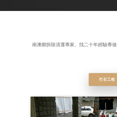
南澳鄉拆除清運專家。找二十年經驗專做
打石工程