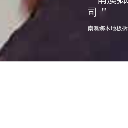
司 "
南澳鄉木地板拆