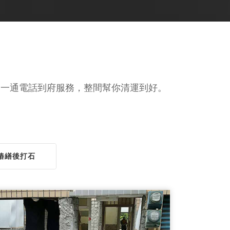
。一通電話到府服務，整間幫你清運到好。
樁繕後打石