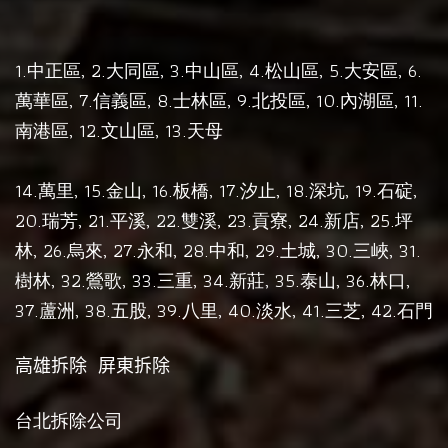
1.
, 2.
, 3.
, 4.
, 5.
, 6.
中正區
大同區
中山區
松山區
大安區
, 7.
, 8.
, 9.
, 10.
, 11.
萬華區
信義區
士林區
北投區
內湖區
, 12.
, 13.
南港區
文山區
天母
14.
, 15.
, 16.
17.
, 18.
, 19.
,
萬里
金山
板橋,
汐止
深坑
石碇
20.
, 21.
, 22.
, 23.
, 24.
, 25.
瑞芳
平溪
雙溪
貢寮
新店
坪
, 26.
, 27.
, 28.
, 29.
, 30.
, 31.
林
烏來
永和
中和
土城
三峽
, 32.
, 33.
, 34.
, 35.
, 36.
,
樹林
鶯歌
三重
新莊
泰山
林口
37.
, 38.
, 39.
, 40.
, 41.
, 42.
蘆洲
五股
八里
淡水
三芝
石門
高雄拆除
屏東拆除
台北拆除公司