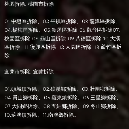
,
桃園拆除
桃園市拆除
01.
、02.
、03.
、
中壢區拆除
平鎮區拆除
龍潭區拆除
04.
、05.
06.
07.
楊梅區拆除
新屋區拆除
觀音區拆除
08.
09.
10.
桃園區拆除
龜山區拆除
八德區拆除
大溪
.
11.
. 12.
. 13.
區拆除
復興區拆除
大園區拆除
蘆竹區拆
除
,
宜蘭市拆除
宜蘭拆除
01.
、02.
、03.
、
頭城鎮拆除
礁溪鄉拆除
壯圍鄉拆除
04.
、05.
、06.
、
員山鄉拆除
羅東鎮拆除
三星鄉拆除
07.
、08.
、09.
、
大同鄉拆除
五結鄉拆除
冬山鄉拆除
10.
、11.
。
蘇澳鎮拆除
南澳鄉拆除