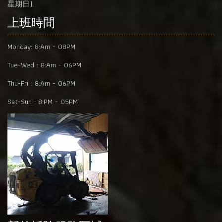
星期日).
上班時間
Monday:
8:Am - 08PM
Tue-Wed :
8:Am - 06PM
Thu-Fri :
8:Am - 06PM
Sat-Sun :
8:PM - 05PM