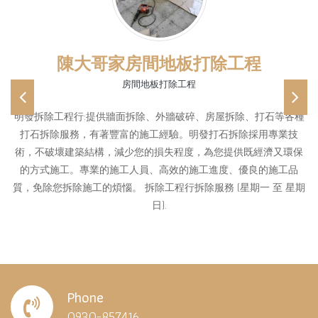
陳大哥家房間地板打除工程
房間地板打除工程
Previous
Ne
明發拆除工程行:提供牆面拆除、外牆破碎、房屋拆除、打石等各種
打石拆除服務，有著豐富的施工經驗。明發打石拆除採用專業技
術，不破壞建築結構，減少您的損失程度，為您提供既經濟又環保
的方式施工。專業的施工人員、高效的施工進度、優良的施工品
質，免除您拆除施工的煩惱。 拆除工程行拆除服務 (星期一 至 星期
日).
Phone
0930-857416