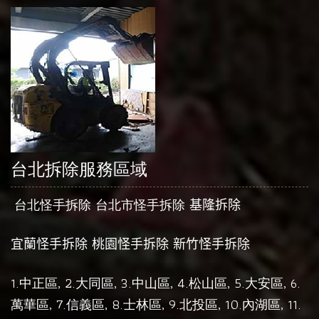
台北拆除服務區域
台北怪手拆除
台北市怪手拆除
基隆拆除
宜蘭怪手拆除
桃園怪手拆除
新竹怪手拆除
1.
, 2.
, 3.
, 4.
, 5.
, 6.
中正區
大同區
中山區
松山區
大安區
, 7.
, 8.
, 9.
, 10.
, 11.
萬華區
信義區
士林區
北投區
內湖區
, 12.
, 13.
南港區
文山區
天母