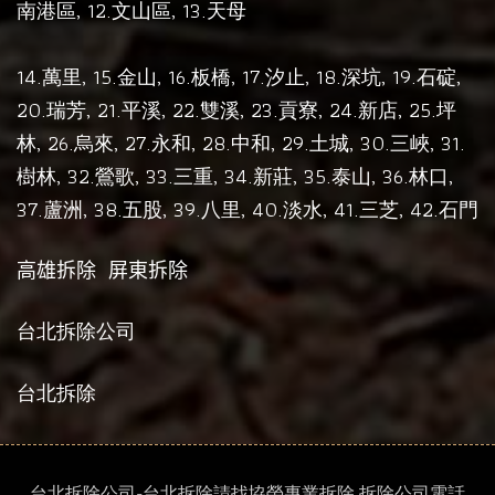
14.
, 15.
, 16.
17.
, 18.
, 19.
,
萬里
金山
板橋,
汐止
深坑
石碇
20.
, 21.
, 22.
, 23.
, 24.
, 25.
瑞芳
平溪
雙溪
貢寮
新店
坪
, 26.
, 27.
, 28.
, 29.
, 30.
, 31.
林
烏來
永和
中和
土城
三峽
, 32.
, 33.
, 34.
, 35.
, 36.
,
樹林
鶯歌
三重
新莊
泰山
林口
37.
, 38.
, 39.
, 40.
, 41.
, 42.
蘆洲
五股
八里
淡水
三芝
石門
高雄拆除
屏東拆除
台北拆除公司
台北拆除
台北拆除公司-台北拆除請找協榮專業拆除,拆除公司電話