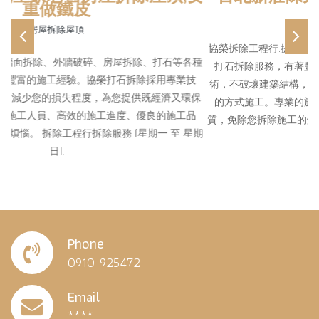
房間地板打除工程
Previous
Ne
協榮拆除工程行:提供牆面拆除、外牆破碎、房屋拆除、打石等各種
打石拆除服務，有著豐富的施工經驗。協榮打石拆除採用專業技
術，不破壞建築結構，減少您的損失程度，為您提供既經濟又環保
的方式施工。專業的施工人員、高效的施工進度、優良的施工品
質，免除您拆除施工的煩惱。 拆除工程行拆除服務 (星期一 至 星期
日).
Phone
0910-925472
Email
****