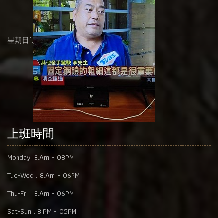
星期日).
上班時間
Monday:
8:Am - 08PM
Tue-Wed :
8:Am - 06PM
Thu-Fri :
8:Am - 06PM
Sat-Sun :
8:PM - 05PM